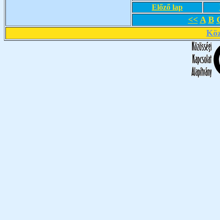
Előző lap
<<
A
B
Köz