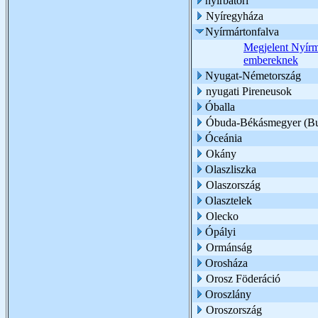
nyírbátori
Nyíregyháza
Nyírmártonfalva
Megjelent Nyírmá
embereknek
Nyugat-Németország
nyugati Pireneusok
Óballa
Óbuda-Békásmegyer (Bu
Óceánia
Okány
Olaszliszka
Olaszország
Olasztelek
Olecko
Ópályi
Ormánság
Orosháza
Orosz Föderáció
Oroszlány
Oroszország