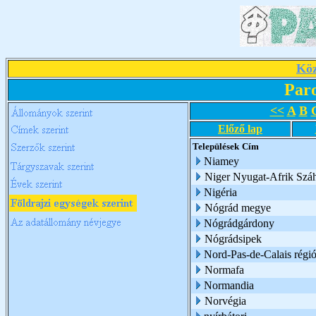
Köz
Par
<<
A
B
Előző lap
Települések
Cím
Niamey
Niger Nyugat-Afrik Száh
Nigéria
Nógrád megye
Nógrádgárdony
Nógrádsipek
Nord-Pas-de-Calais régi
Normafa
Normandia
Norvégia