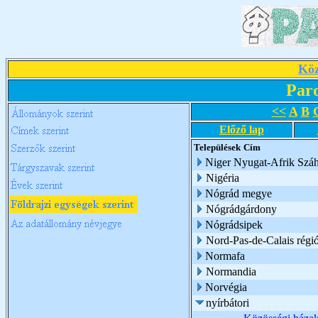
Köz
Par
<<
A
B
Előző lap
Települések
Cím
Niger Nyugat-Afrik Száh
Nigéria
Nógrád megye
Nógrádgárdony
Nógrádsipek
Nord-Pas-de-Calais régi
Normafa
Normandia
Norvégia
nyírbátori