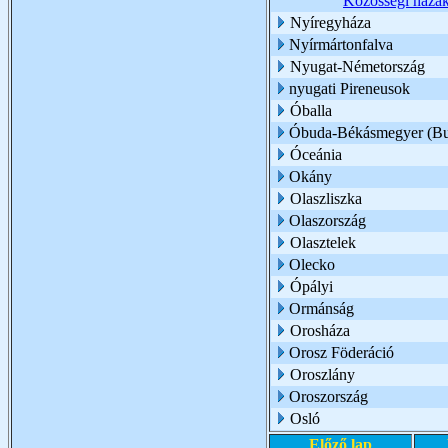
Közösségi háza
Nyíregyháza
Nyírmártonfalva
Nyugat-Németország
nyugati Pireneusok
Óballa
Óbuda-Békásmegyer (Bu
Óceánia
Okány
Olaszliszka
Olaszország
Olasztelek
Olecko
Ópályi
Ormánság
Orosháza
Orosz Föderáció
Oroszlány
Oroszország
Osló
Előző lap