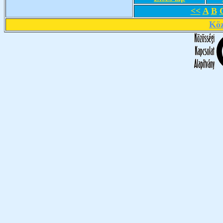
<<
A
B
Köz