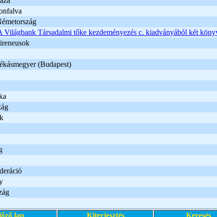
áza
onfalva
émetország
A Világbank Társadalmi tőke kezdeményezés c. kiadványából két köny
Pireneusok
kásmegyer (Budapest)
ka
zág
ek
g
a
deráció
y
zág
lőző lap
Kiterjesztés
Keresés