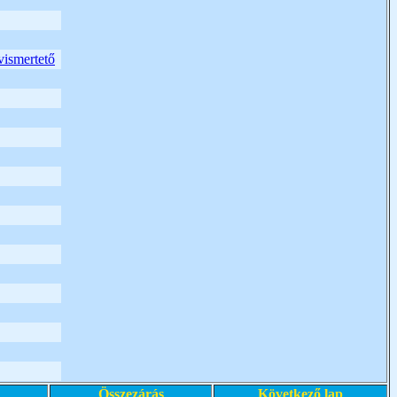
vismertető
Összezárás
Következő lap