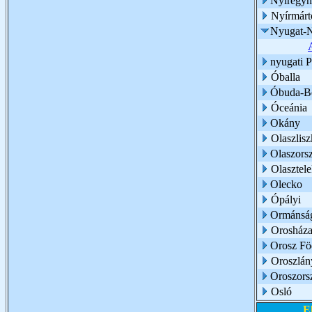
Nyíregyh
Nyírmárt
Nyugat-N
nyugati 
Óballa
Óbuda-Bé
Óceánia
Okány
Olaszlisz
Olaszors
Olasztel
Olecko
Ópályi
Ormánsá
Orosház
Orosz Fö
Oroszlán
Oroszors
Osló
E