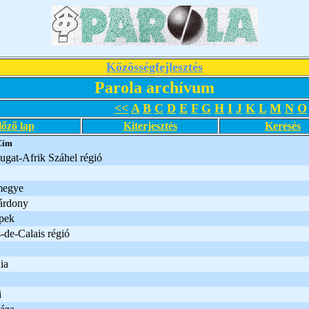
Közösségfejlesztés
Parola archívum
<<
A
B
C
D
E
F
G
H
I
J
K
L
M
N
O
lőző lap
Kiterjesztés
Keresés
Cím
ugat-Afrik Száhel régió
megye
árdony
pek
-de-Calais régió
ia
i