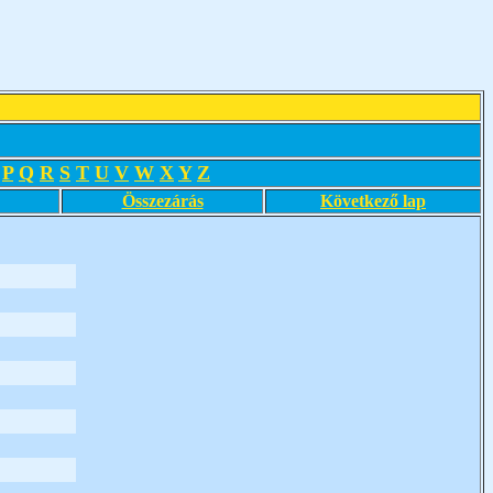
P
Q
R
S
T
U
V
W
X
Y
Z
Összezárás
Következő lap