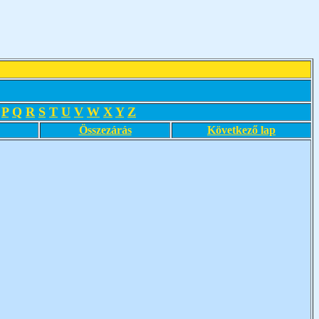
P
Q
R
S
T
U
V
W
X
Y
Z
Összezárás
Következő lap