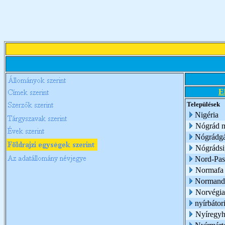
E
Települések
Nigéria
Nógrád 
Nógrádg
Nógrádsi
Nord-Pas-
Normafa
Normand
Norvégia
nyírbátor
Nyíregyh