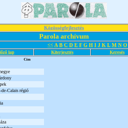
Közösségfejlesztés
Parola archívum
<<
A
B
C
D
E
F
G
H
I
J
K
L
M
N
O
lőző lap
Kiterjesztés
Keresés
Cím
megye
árdony
pek
de-Calais régió
ia
i
áza