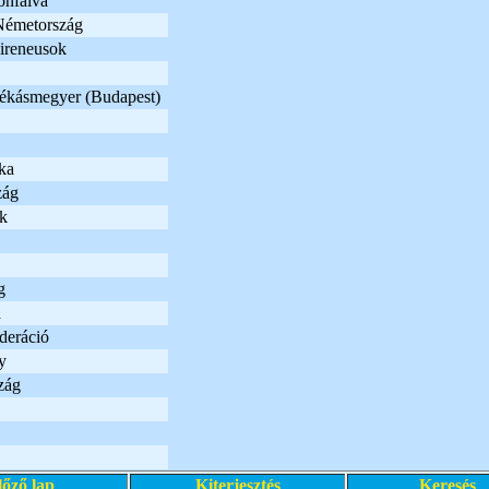
onfalva
Németország
Pireneusok
kásmegyer (Budapest)
ka
zág
ek
g
a
deráció
y
zág
lőző lap
Kiterjesztés
Keresés