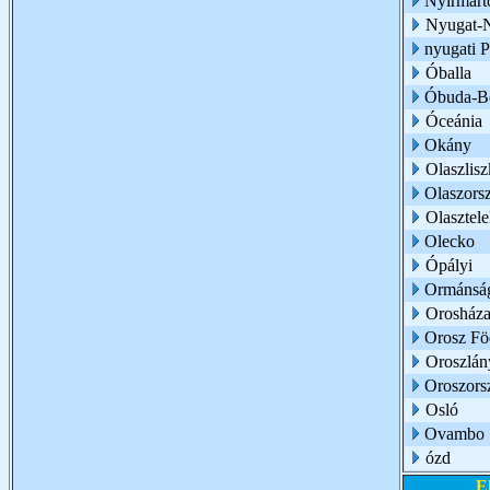
Nyírmárt
Nyugat-
nyugati 
Óballa
Óbuda-Bé
Óceánia
Okány
Olaszlisz
Olaszors
Olasztel
Olecko
Ópályi
Ormánsá
Orosház
Orosz Fö
Oroszlán
Oroszors
Osló
Ovambo
ózd
E