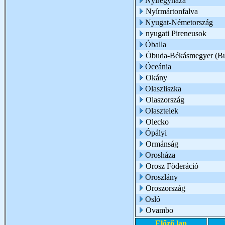
Nyíregyháza
Nyírmártonfalva
Nyugat-Németország
nyugati Pireneusok
Óballa
Óbuda-Békásmegyer (Bu
Óceánia
Okány
Olaszliszka
Olaszország
Olasztelek
Olecko
Ópályi
Ormánság
Orosháza
Orosz Föderáció
Oroszlány
Oroszország
Osló
Ovambo
Előző lap