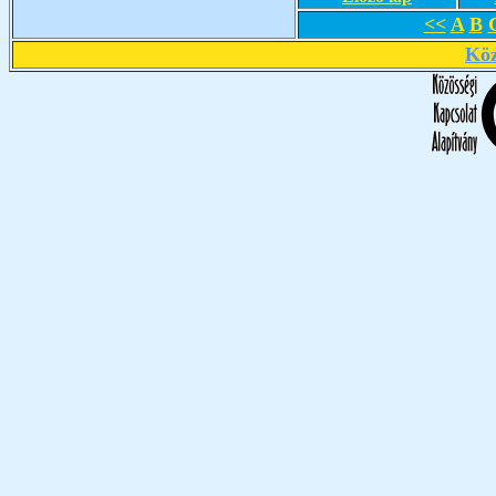
<<
A
B
Köz