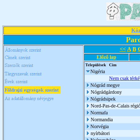
Köz
Par
<<
A
B
Előző lap
Települések
Cím
Nigéria
Nem csak térkép
Nógrád megye
Nógrádgárdony
Nógrádsipek
Nord-Pas-de-Calais régi
Normafa
Normandia
Norvégia
nyírbátori