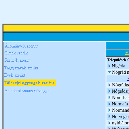
E
Települések
Nigéria
Nógrád 
Nógrádg
Nógrádsi
Nord-Pas
Normafa
Normand
Norvégia
nyírbátor