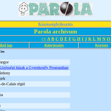
Közösségfejlesztés
Parola archívum
<<
A
B
C
D
E
F
G
H
I
J
K
L
M
N
O
lőző lap
Kiterjesztés
Keresés
Cím
megye
Közösségi házak a Gyerekesély Programban
árdony
pek
-de-Calais régió
ia
i