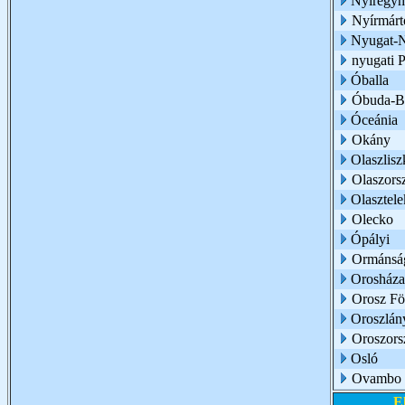
Nyíregyh
Nyírmárt
Nyugat-N
nyugati 
Óballa
Óbuda-B
Óceánia
Okány
Olaszlisz
Olaszors
Olasztele
Olecko
Ópályi
Ormánsá
Orosháza
Orosz Fö
Oroszlán
Oroszors
Osló
Ovambo
E