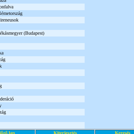
áza
onfalva
émetország
Pireneusok
ékásmegyer (Budapest)
ka
zág
k
g
deráció
y
zág
lőző lap
Kiterjesztés
Keresés