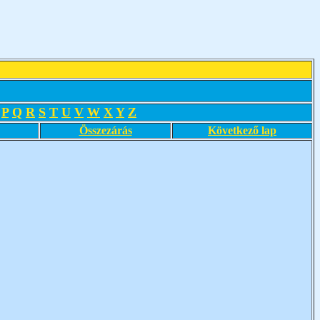
P
Q
R
S
T
U
V
W
X
Y
Z
Összezárás
Következő lap