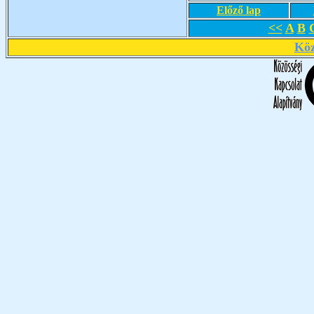
Előző lap
<<
A
B
Köz