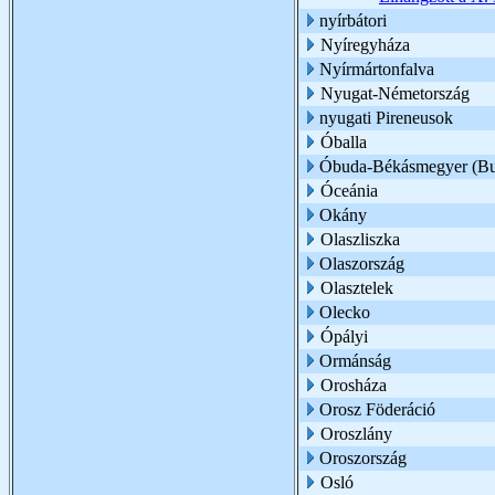
nyírbátori
Nyíregyháza
Nyírmártonfalva
Nyugat-Németország
nyugati Pireneusok
Óballa
Óbuda-Békásmegyer (Bu
Óceánia
Okány
Olaszliszka
Olaszország
Olasztelek
Olecko
Ópályi
Ormánság
Orosháza
Orosz Föderáció
Oroszlány
Oroszország
Osló