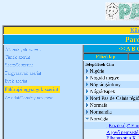
Köz
Par
<<
A
B
Előző lap
Települések
Cím
Nigéria
Nógrád megye
Nógrádgárdony
Nógrádsipek
Nord-Pas-de-Calais régi
Normafa
Normandia
Norvégia
„Közösség” Eur
A jövő nemzedék,
Elhangzott a X.