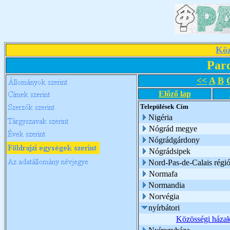
Köz
Par
<<
A
B
Előző lap
Települések
Cím
Nigéria
Nógrád megye
Nógrádgárdony
Nógrádsipek
Nord-Pas-de-Calais régi
Normafa
Normandia
Norvégia
nyírbátori
Közösségi háza