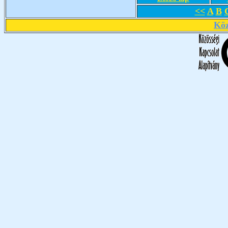
<<
A
B
Köz