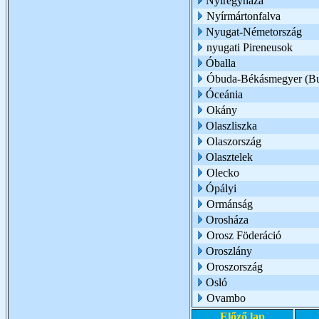
Nyíregyháza
Nyírmártonfalva
Nyugat-Németország
nyugati Pireneusok
Óballa
Óbuda-Békásmegyer (Bu
Óceánia
Okány
Olaszliszka
Olaszország
Olasztelek
Olecko
Ópályi
Ormánság
Orosháza
Orosz Föderáció
Oroszlány
Oroszország
Osló
Ovambo
Előző lap