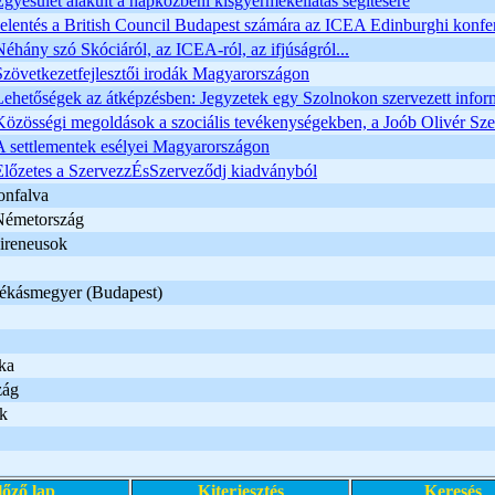
Egyesület alakult a napközbeni kisgyermekellátás segítésére
Jelentés a British Council Budapest számára az ICEA Edinburghi konfer
Néhány szó Skóciáról, az ICEA-ról, az ifjúságról...
Szövetkezetfejlesztői irodák Magyarországon
Lehetőségek az átképzésben: Jegyzetek egy Szolnokon szervezett infor
Közösségi megoldások a szociális tevékenységekben, a Joób Olivér Sz
A settlementek esélyei Magyarországon
Előzetes a SzervezzÉsSzerveződj kiadványból
onfalva
Németország
Pireneusok
kásmegyer (Budapest)
ka
zág
ek
lőző lap
Kiterjesztés
Keresés