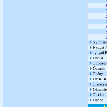
Nyírmárt
Nyugat-
nyugati 
Óballa
Óbuda-Bé
Óceánia
Okány
Olaszlisz
Olaszors
Olasztel
Olecko
Ópályi
E