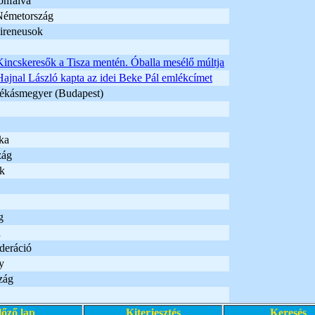
onfalva
Németország
Pireneusok
Kincskeresők a Tisza mentén. Óballa mesélő múltja
Hajnal László kapta az idei Beke Pál emlékcímet
kásmegyer (Budapest)
ka
zág
ek
g
a
deráció
y
zág
lőző lap
Kiterjesztés
Keresés