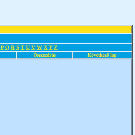
P
Q
R
S
T
U
V
W
X
Y
Z
Összezárás
Következő lap