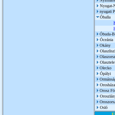
Nyírmárt
Nyugat-
nyugati 
Óballa
Óbuda-Bé
Óceánia
Okány
Olaszlisz
Olaszors
Olasztel
Olecko
Ópályi
Ormánsá
Orosház
Orosz Fö
Oroszlán
Oroszors
Osló
E