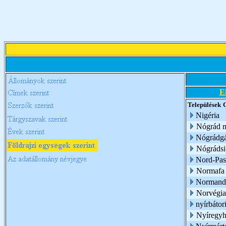
E
Települések
Nigéria
Nógrád 
Nógrádg
Nógrádsi
Nord-Pas-
Normafa
Normand
Norvégia
nyírbátor
Nyíregyh