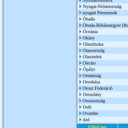
Nyírmártonfalva
Nyugat-Németország
nyugati Pireneusok
Óballa
Óbuda-Békásmegyer (Bu
Óceánia
Okány
Olaszliszka
Olaszország
Olasztelek
Olecko
Ópályi
Ormánság
Orosháza
Orosz Föderáció
Oroszlány
Oroszország
Osló
Ovambo
ózd
Előző lap