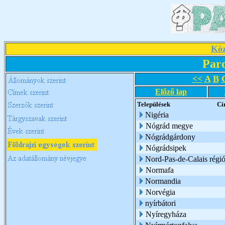
Köz
Par
<<
A
B
Előző lap
Települések
Cí
Nigéria
Nógrád megye
Nógrádgárdony
Nógrádsipek
Nord-Pas-de-Calais régi
Normafa
Normandia
Norvégia
nyírbátori
Nyíregyháza