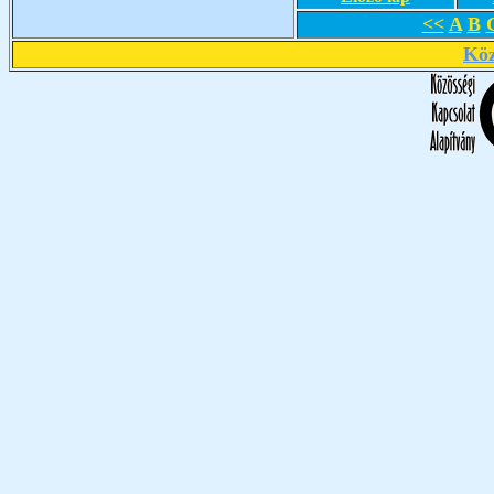
<<
A
B
Köz