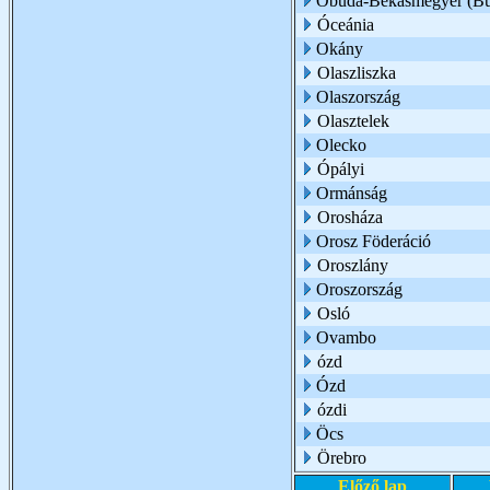
Óbuda-Békásmegyer (Bu
Óceánia
Okány
Olaszliszka
Olaszország
Olasztelek
Olecko
Ópályi
Ormánság
Orosháza
Orosz Föderáció
Oroszlány
Oroszország
Osló
Ovambo
ózd
Ózd
ózdi
Öcs
Örebro
Előző lap