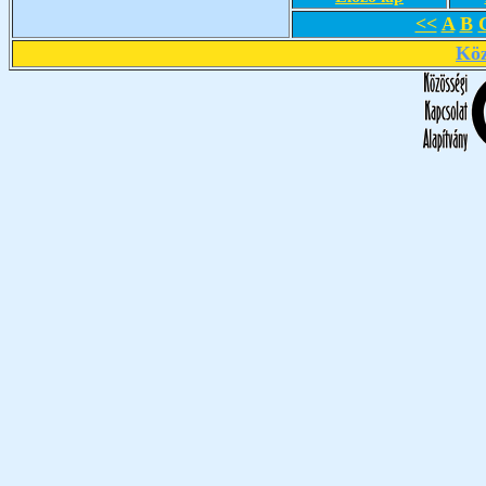
<<
A
B
Köz