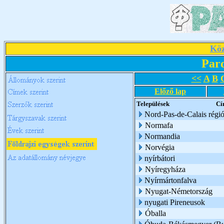
Köz
Par
<<
A
B
Előző lap
Települések
Cí
Nord-Pas-de-Calais régi
Normafa
Normandia
Norvégia
nyírbátori
Nyíregyháza
Nyírmártonfalva
Nyugat-Németország
nyugati Pireneusok
Óballa