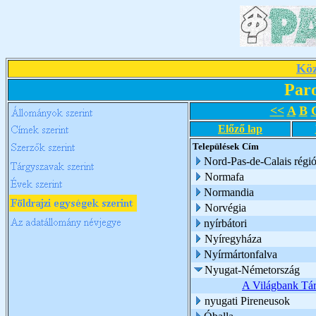
Köz
Par
<<
A
B
Előző lap
Települések
Cím
Nord-Pas-de-Calais régi
Normafa
Normandia
Norvégia
nyírbátori
Nyíregyháza
Nyírmártonfalva
Nyugat-Németország
A Világbank Tár
nyugati Pireneusok