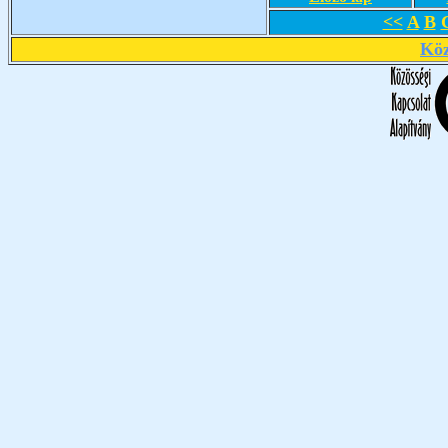
<<
A
B
Köz