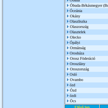
Óballa
Óbuda-Békásmegyer (Bu
Óceánia
Okány
Olaszliszka
Olaszország
Olasztelek
Olecko
Ópályi
Ormánság
Orosháza
Orosz Föderáció
Oroszlány
Oroszország
Osló
Ovambo
ózd
Ózd
ózdi
Öcs
Előző lap