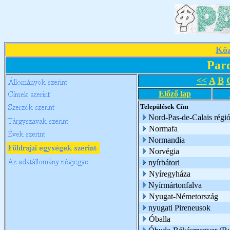
Köz
Par
<<
A
B
Előző lap
Települések
Cím
Nord-Pas-de-Calais régi
Normafa
Normandia
Norvégia
nyírbátori
Nyíregyháza
Nyírmártonfalva
Nyugat-Németország
nyugati Pireneusok
Óballa