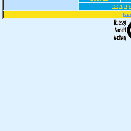
<<
A
B
Köz