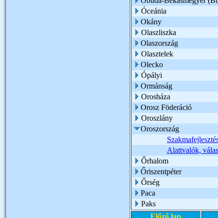
Óbuda-Békásmegyer (Bu
Óceánia
Okány
Olaszliszka
Olaszország
Olasztelek
Olecko
Ópályi
Ormánság
Orosháza
Orosz Föderáció
Oroszlány
Oroszország
Szakmafejleszté
Alattvalók, vála
Őrhalom
Őriszentpéter
Őrség
Paca
Paks
Előző lap