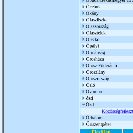
Óbuda-Békásmegyer (Bu
Óceánia
Okány
Olaszliszka
Olaszország
Olasztelek
Olecko
Ópályi
Ormánság
Orosháza
Orosz Föderáció
Oroszlány
Oroszország
Osló
Ovambo
ózd
Ózd
Közösségfejlesz
Őrhalom
Őriszentpéter
Előző lap