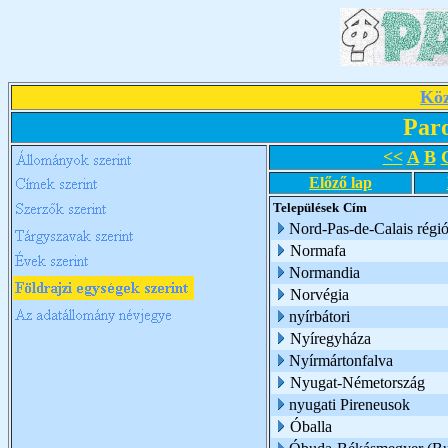
Köz
Par
<<
A
B
Előző lap
Települések
Cím
Nord-Pas-de-Calais régi
Normafa
Normandia
Norvégia
nyírbátori
Nyíregyháza
Nyírmártonfalva
Nyugat-Németország
nyugati Pireneusok
Óballa