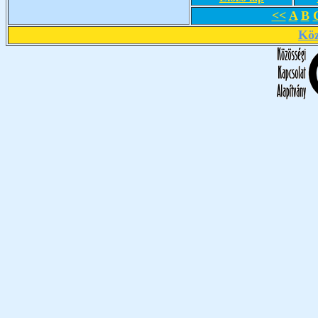
<<
A
B
Köz