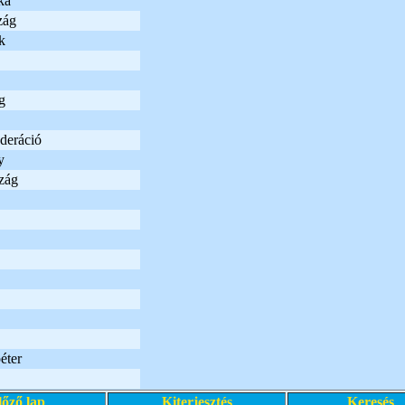
ka
zág
k
g
deráció
y
zág
éter
lőző lap
Kiterjesztés
Keresés