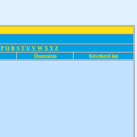
P
Q
R
S
T
U
V
W
X
Y
Z
Összezárás
Következő lap