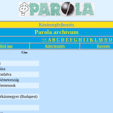
Közösségfejlesztés
Parola archívum
<<
A
B
C
D
E
F
G
H
I
J
K
L
M
N
O
lőző lap
Kiterjesztés
Keresés
Cím
i
áza
onfalva
émetország
Pireneusok
ékásmegyer (Budapest)