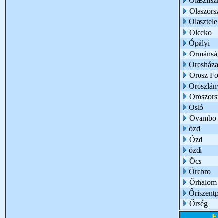
Olaszlisz
Olaszors
Olasztele
Olecko
Ópályi
Ormánsá
Orosháza
Orosz Fö
Oroszlán
Oroszors
Osló
Ovambo
ózd
Ózd
ózdi
Öcs
Örebro
Őrhalom
Őriszentp
Őrség
E