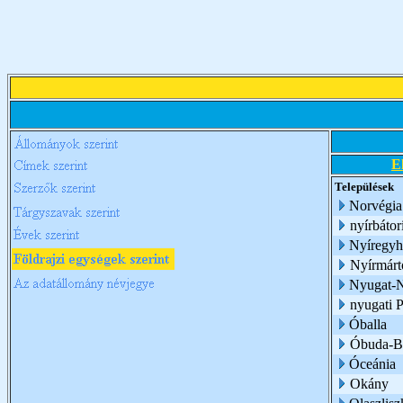
E
Települések
Norvégia
nyírbátor
Nyíregyh
Nyírmárt
Nyugat-N
nyugati 
Óballa
Óbuda-B
Óceánia
Okány