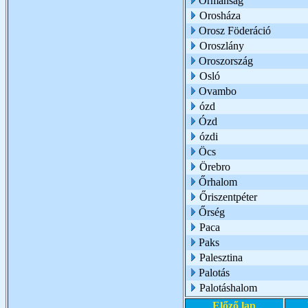
Ormánság
Orosháza
Orosz Föderáció
Oroszlány
Oroszország
Osló
Ovambo
ózd
Ózd
ózdi
Öcs
Örebro
Őrhalom
Őriszentpéter
Őrség
Paca
Paks
Palesztina
Palotás
Palotáshalom
Előző lap