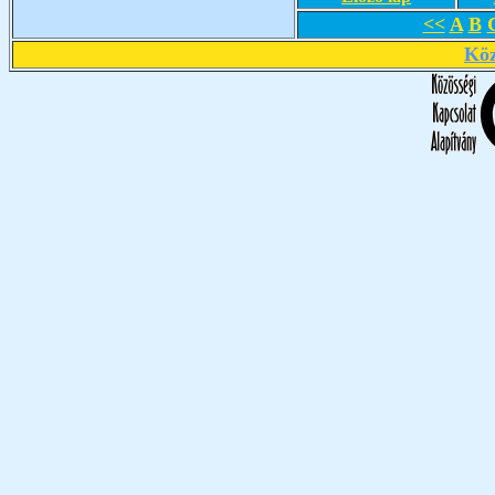
<<
A
B
Köz