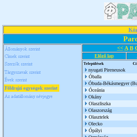
Köz
Par
<<
A
B
Előző lap
Települések
C
nyugati Pireneusok
Óballa
Óbuda-Békásmegyer (Bu
Óceánia
Okány
Olaszliszka
Olaszország
Olasztelek
Olecko
Ópályi