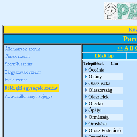
Köz
Par
<<
A
B
Előző lap
Települések
Cím
Óceánia
Okány
Olaszliszka
Olaszország
Olasztelek
Olecko
Ópályi
Ormánság
Orosháza
Orosz Föderáció