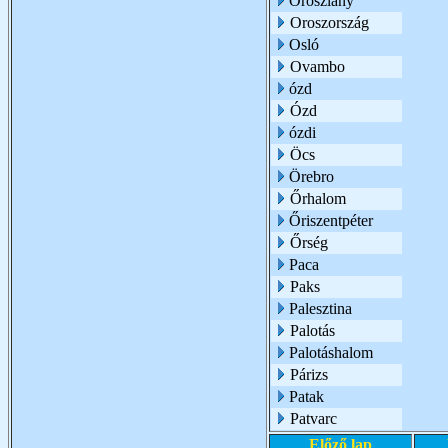
Oroszlány
Oroszország
Osló
Ovambo
ózd
Ózd
ózdi
Öcs
Örebro
Őrhalom
Őriszentpéter
Őrség
Paca
Paks
Palesztina
Palotás
Palotáshalom
Párizs
Patak
Patvarc
Előző lap