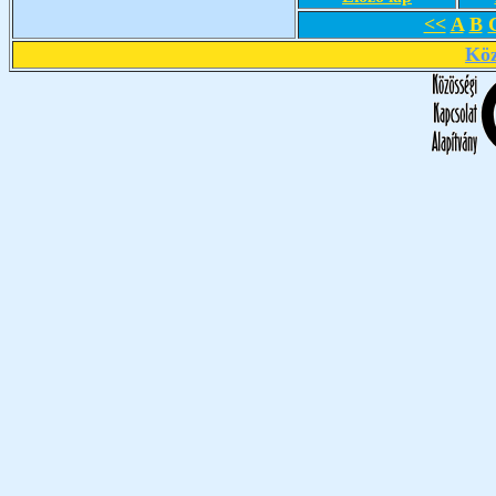
<<
A
B
Köz