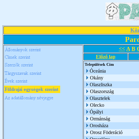
Köz
Par
<<
A
B
Előző lap
Települések
Cím
Óceánia
Okány
Olaszliszka
Olaszország
Olasztelek
Olecko
Ópályi
Ormánság
Orosháza
Orosz Föderáció