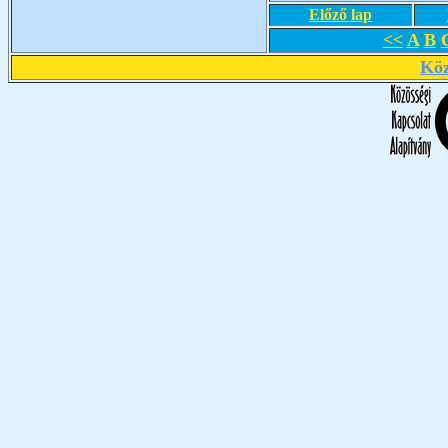
Előző lap
<<
A
B
Köz