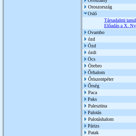
Oroszlány
Oroszország
Osló
Társadalmi tanul
Előadás a X. Ny
Ovambo
ózd
Ózd
ózdi
Öcs
Örebro
Őrhalom
Őriszentpéter
Őrség
Paca
Paks
Palesztina
Palotás
Palotáshalom
Párizs
Patak