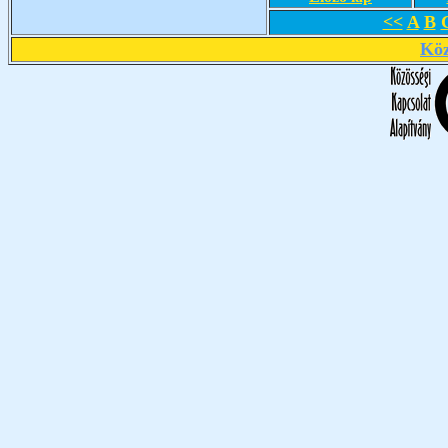
<<
A
B
Köz