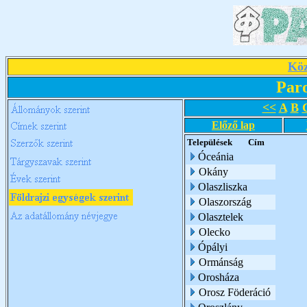
Köz
Par
<<
A
B
Előző lap
Települések
Cím
Óceánia
Okány
Olaszliszka
Olaszország
Olasztelek
Olecko
Ópályi
Ormánság
Orosháza
Orosz Föderáció