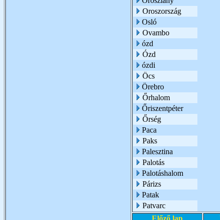
Oroszlány
Oroszország
Osló
Ovambo
ózd
Ózd
ózdi
Öcs
Örebro
Őrhalom
Őriszentpéter
Őrség
Paca
Paks
Palesztina
Palotás
Palotáshalom
Párizs
Patak
Patvarc
Előző lap