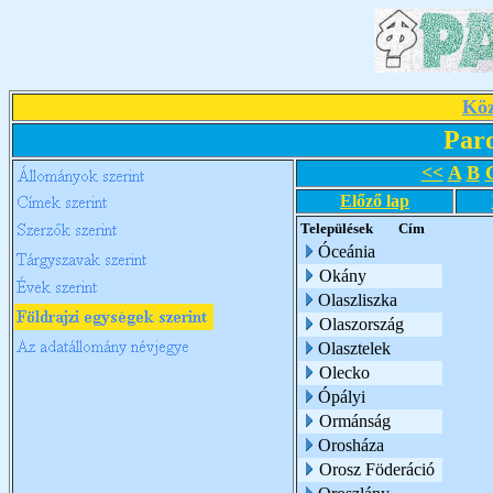
Köz
Par
<<
A
B
Előző lap
Települések
Cím
Óceánia
Okány
Olaszliszka
Olaszország
Olasztelek
Olecko
Ópályi
Ormánság
Orosháza
Orosz Föderáció