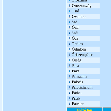
Oroszlány
Oroszország
Osló
Ovambo
ózd
Ózd
ózdi
Öcs
Örebro
Őrhalom
Őriszentpéter
Őrség
Paca
Paks
Palesztina
Palotás
Palotáshalom
Párizs
Patak
Patvarc
Előző lap