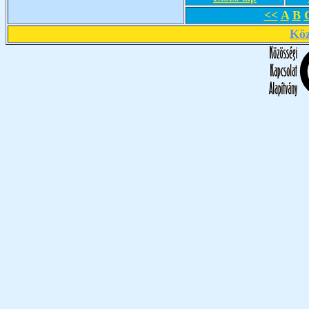
<<
A
B
Köz