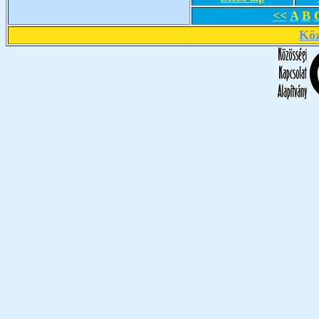
<<
A
B
Köz