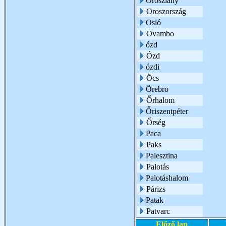
Oroszlány
Oroszország
Osló
Ovambo
ózd
Ózd
ózdi
Öcs
Örebro
Őrhalom
Őriszentpéter
Őrség
Paca
Paks
Palesztina
Palotás
Palotáshalom
Párizs
Patak
Patvarc
Előző lap