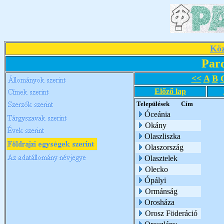
Köz
Par
<<
A
B
Előző lap
Települések
Cím
Óceánia
Okány
Olaszliszka
Olaszország
Olasztelek
Olecko
Ópályi
Ormánság
Orosháza
Orosz Föderáció