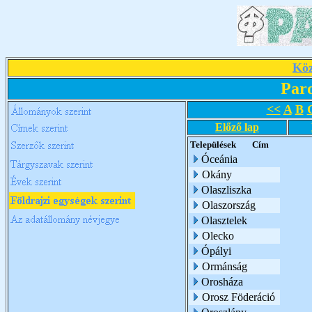
Köz
Par
<<
A
B
Előző lap
Települések
Cím
Óceánia
Okány
Olaszliszka
Olaszország
Olasztelek
Olecko
Ópályi
Ormánság
Orosháza
Orosz Föderáció