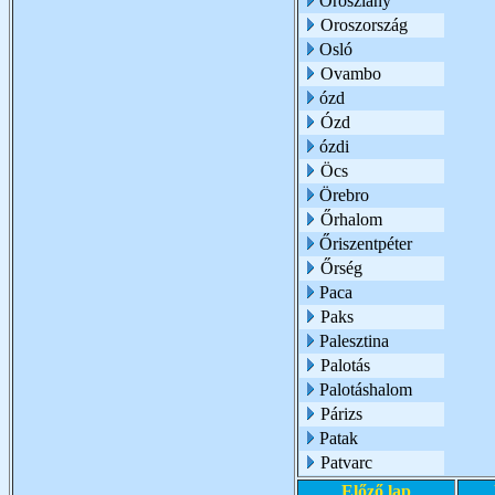
Oroszlány
Oroszország
Osló
Ovambo
ózd
Ózd
ózdi
Öcs
Örebro
Őrhalom
Őriszentpéter
Őrség
Paca
Paks
Palesztina
Palotás
Palotáshalom
Párizs
Patak
Patvarc
Előző lap