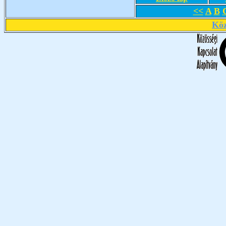
<<
A
B
Köz