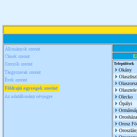
E
Települések
Okány
Olaszlisz
Olaszors
Olasztel
Olecko
Ópályi
Ormánsá
Orosház
Orosz Fö
Oroszlán