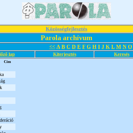
Közösségfejlesztés
Parola archívum
<<
A
B
C
D
E
F
G
H
I
J
K
L
M
N
O
lőző lap
Kiterjesztés
Keresés
Cím
ka
zág
ek
g
a
deráció
y