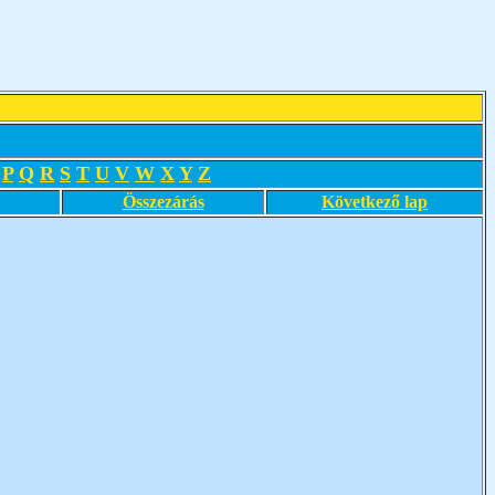
P
Q
R
S
T
U
V
W
X
Y
Z
Összezárás
Következő lap