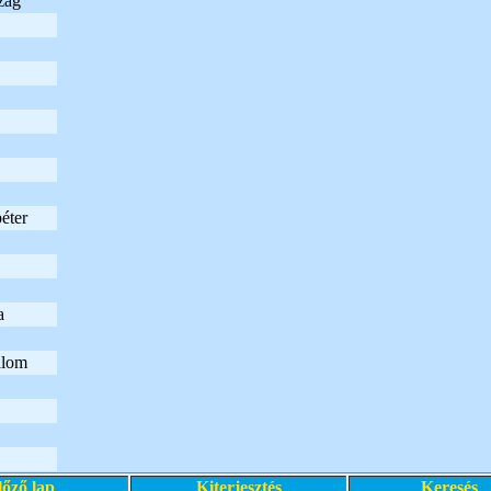
zág
éter
a
alom
lőző lap
Kiterjesztés
Keresés