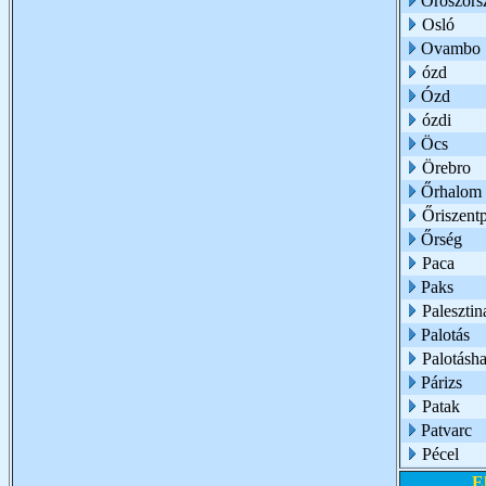
Oroszors
Osló
Ovambo
ózd
Ózd
ózdi
Öcs
Örebro
Őrhalom
Őriszentp
Őrség
Paca
Paks
Palesztin
Palotás
Palotásh
Párizs
Patak
Patvarc
Pécel
E