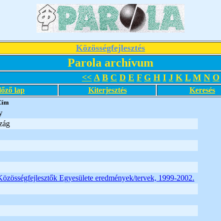
Közösségfejlesztés
Parola archívum
<<
A
B
C
D
E
F
G
H
I
J
K
L
M
N
O
lőző lap
Kiterjesztés
Keresés
Cím
y
zág
Közösségfejlesztők Egyesülete eredmények/tervek, 1999-2002.