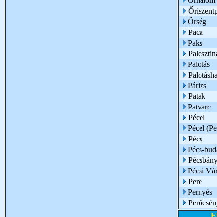
Őrhalom
Őriszentp
Őrség
Paca
Paks
Palesztin
Palotás
Palotásh
Párizs
Patak
Patvarc
Pécel
Pécel (Pe
Pécs
Pécs-buda
Pécsbány
Pécsi Vár
Pere
Pernyés
Perőcsén
E