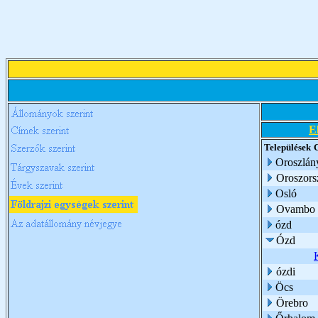
E
Települések
Oroszlán
Oroszors
Osló
Ovambo
ózd
Ózd
ózdi
Öcs
Örebro