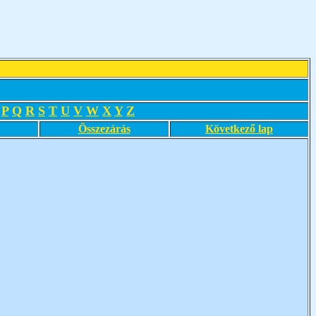
P
Q
R
S
T
U
V
W
X
Y
Z
Összezárás
Következő lap