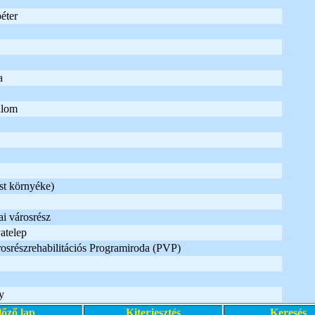
éter
a
alom
st környéke)
i városrész
atelep
osrészrehabilitációs Programiroda (PVP)
y
lőző lap
Kiterjesztés
Keresés