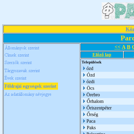
Köz
Par
<<
A
B
Előző lap
Települések
ózd
Ózd
ózdi
Öcs
Örebro
Őrhalom
Őriszentpéter
Őrség
Paca
Paks