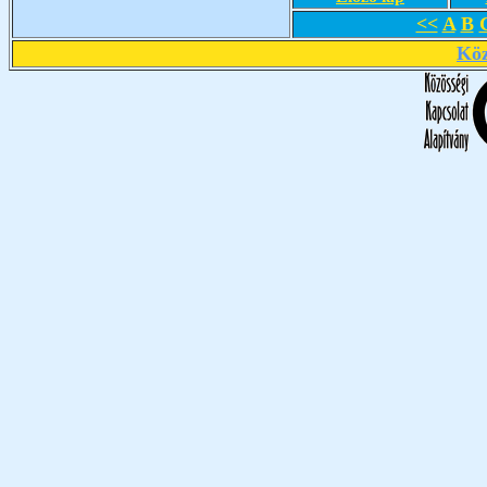
<<
A
B
Köz