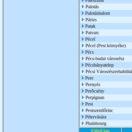
Palesztina
Palotás
Palotáshalom
Párizs
Patak
Patvarc
Pécel
Pécel (Pest környéke)
Pécs
Pécs-budai városrész
Pécsbányatelep
Pécsi Városrészrehabili
Pere
Pernyés
Perőcsény
Perpignan
Pest
Pestszentlőrinc
Pétervására
Phalsbourg
Előző lap