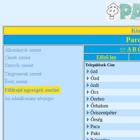
Köz
Par
<<
A
B
Előző lap
Települések
Cím
ózd
Ózd
ózdi
Öcs
Örebro
Őrhalom
Őriszentpéter
Őrség
Paca
Paks