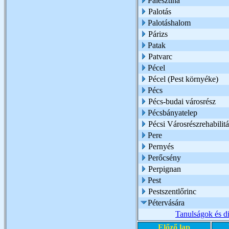
Palesztina
Palotás
Palotáshalom
Párizs
Patak
Patvarc
Pécel
Pécel (Pest környéke)
Pécs
Pécs-budai városrész
Pécsbányatelep
Pécsi Városrészrehabili
Pere
Pernyés
Perőcsény
Perpignan
Pest
Pestszentlőrinc
Pétervására
Tanulságok és d
Előző lap