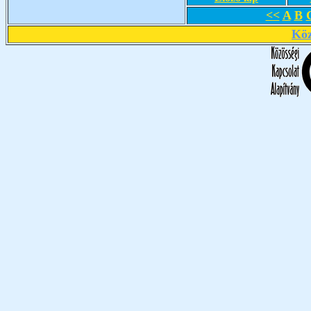
<<
A
B
Köz