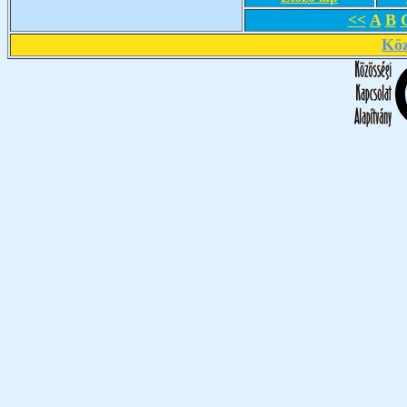
<<
A
B
Köz