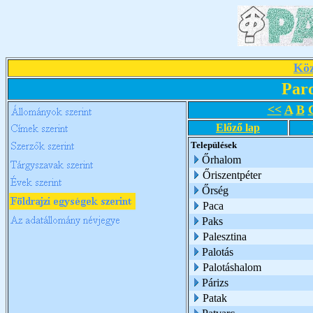
Köz
Par
<<
A
B
Előző lap
Települések
Őrhalom
Őriszentpéter
Őrség
Paca
Paks
Palesztina
Palotás
Palotáshalom
Párizs
Patak