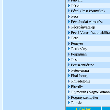
Patvarc
Pécel
Pécel (Pest környéke)
Pécs
Pécs-budai városrész
Pécsbányatelep
Pécsi Városrészrehabilit
Pere
Pernyés
Perőcsény
Perpignan
Pest
Pestszentlőrinc
Pétervására
Phalsbourg
Philadelphia
Plovdiv
Plymouth (Nagy-Britann
Pogányszentpéter
Pomáz
Előző lap