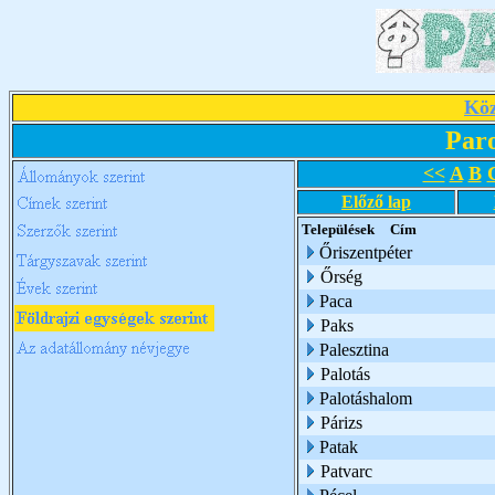
Köz
Par
<<
A
B
Előző lap
Települések
Cím
Őriszentpéter
Őrség
Paca
Paks
Palesztina
Palotás
Palotáshalom
Párizs
Patak
Patvarc