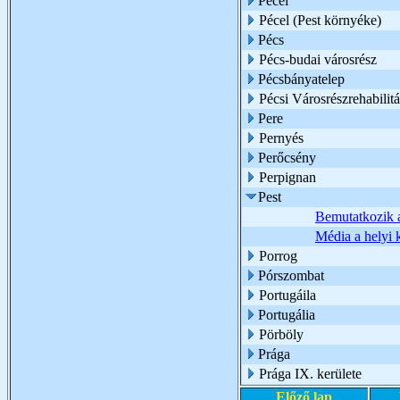
Pécel
Pécel (Pest környéke)
Pécs
Pécs-budai városrész
Pécsbányatelep
Pécsi Városrészrehabili
Pere
Pernyés
Perőcsény
Perpignan
Pest
Bemutatkozi
Média a helyi
Porrog
Pórszombat
Portugáila
Portugália
Pörböly
Prága
Prága IX. kerülete
Előző lap