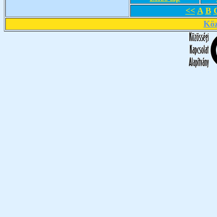
<<
A
B
Köz