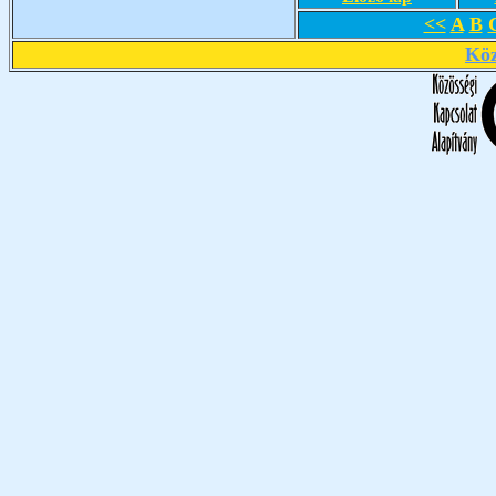
<<
A
B
Köz