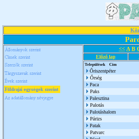
Köz
Par
<<
A
B
Előző lap
Települések
Cím
Őriszentpéter
Őrség
Paca
Paks
Palesztina
Palotás
Palotáshalom
Párizs
Patak
Patvarc