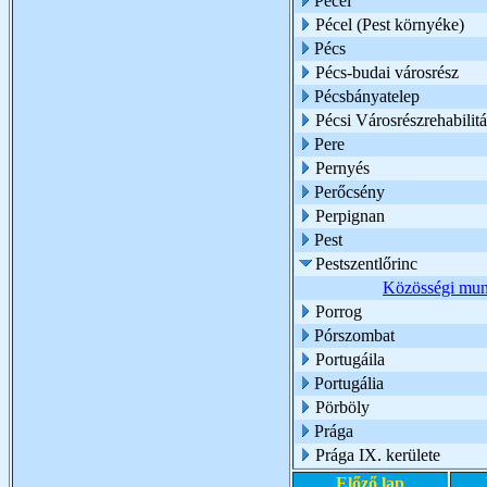
Pécel
Pécel (Pest környéke)
Pécs
Pécs-budai városrész
Pécsbányatelep
Pécsi Városrészrehabili
Pere
Pernyés
Perőcsény
Perpignan
Pest
Pestszentlőrinc
Közösségi mun
Porrog
Pórszombat
Portugáila
Portugália
Pörböly
Prága
Prága IX. kerülete
Előző lap