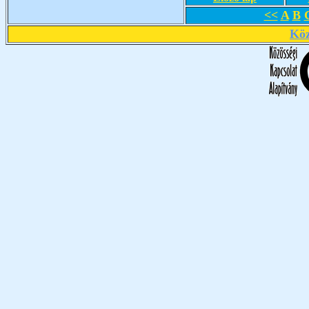
<<
A
B
Köz