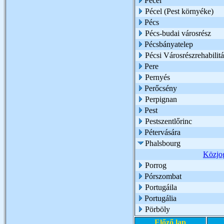
Pécel
Pécel (Pest környéke)
Pécs
Pécs-budai városrész
Pécsbányatelep
Pécsi Városrészrehabili
Pere
Pernyés
Perőcsény
Perpignan
Pest
Pestszentlőrinc
Pétervására
Phalsbourg
Közjog
Porrog
Pórszombat
Portugáila
Portugália
Pörböly
Előző lap