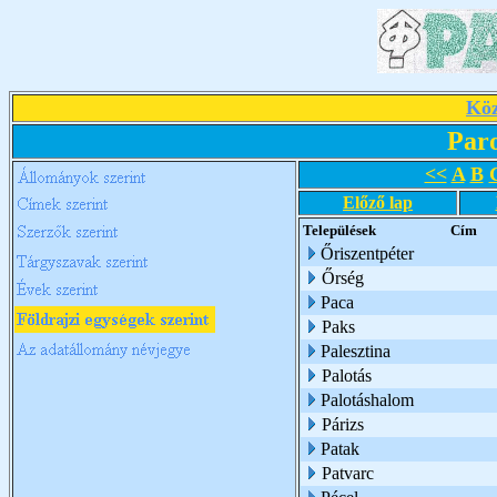
Köz
Par
<<
A
B
Előző lap
Települések
Cím
Őriszentpéter
Őrség
Paca
Paks
Palesztina
Palotás
Palotáshalom
Párizs
Patak
Patvarc