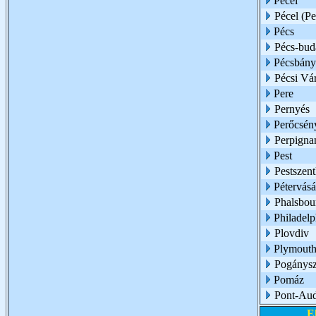
Pécel
Pécel (Pe
Pécs
Pécs-bud
Pécsbány
Pécsi Vá
Pere
Pernyés
Perőcsén
Perpigna
Pest
Pestszent
Pétervásá
Phalsbou
Philadelp
Plovdiv
Plymouth
Pogánysz
Pomáz
Pont-Au
E