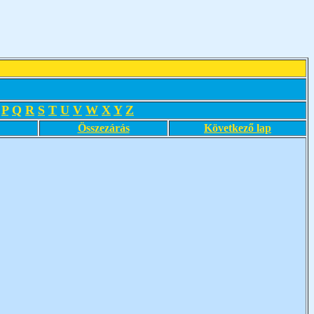
P
Q
R
S
T
U
V
W
X
Y
Z
Összezárás
Következő lap