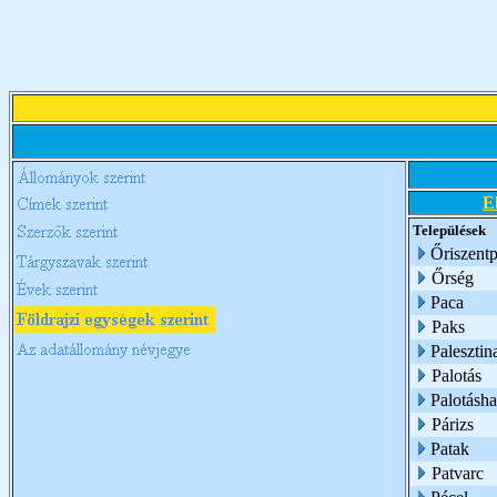
E
Települések
Őriszentp
Őrség
Paca
Paks
Palesztin
Palotás
Palotásh
Párizs
Patak
Patvarc