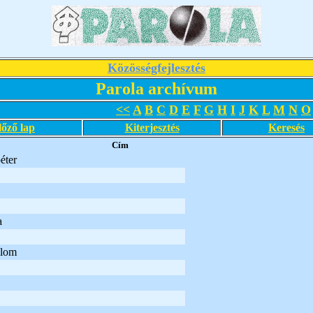
Közösségfejlesztés
Parola archívum
<<
A
B
C
D
E
F
G
H
I
J
K
L
M
N
O
lőző lap
Kiterjesztés
Keresés
Cím
éter
a
alom