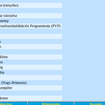
st környéke)
ai városrész
atelep
rosrészrehabilitációs Programiroda (PVP)
y
n
lőrinc
ra
rg
hia
 (Nagy-Britannia)
entpéter
demer
lőző lap
Kiterjesztés
Keresés