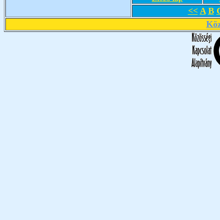
<<
A
B
Köz