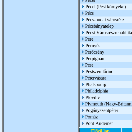
Pécel
Pécel (Pest környéke)
Pécs
Pécs-budai városrész
Pécsbányatelep
Pécsi Városrészrehabili
Pere
Pernyés
Perőcsény
Perpignan
Pest
Pestszentlőrinc
Pétervására
Phalsbourg
Philadelphia
Plovdiv
Plymouth (Nagy-Britann
Pogányszentpéter
Pomáz
Pont-Audemer
Előző lap