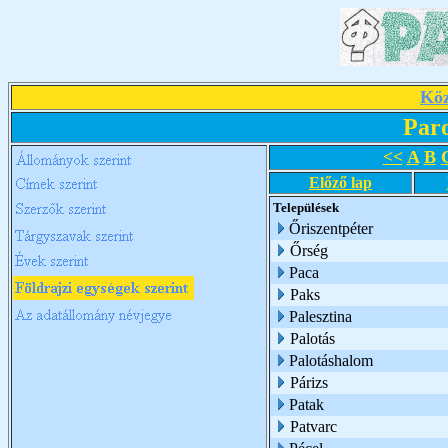
Köz
Par
<<
A
B
Előző lap
Települések
Őriszentpéter
Őrség
Paca
Paks
Palesztina
Palotás
Palotáshalom
Párizs
Patak
Patvarc