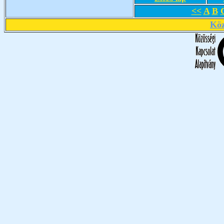
<<
A
B
Köz