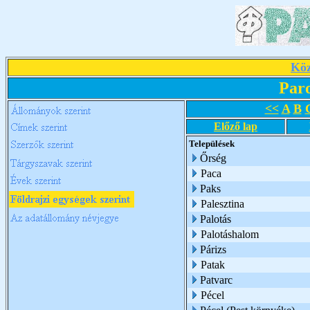
Köz
Par
<<
A
B
Előző lap
Települések
Őrség
Paca
Paks
Palesztina
Palotás
Palotáshalom
Párizs
Patak
Patvarc
Pécel