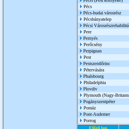
Pécel (Pest környéke)
Pécs
Pécs-budai városrész
Pécsbányatelep
Pécsi Városrészrehabilit
Pere
Pernyés
Perőcsény
Perpignan
Pest
Pestszentlőrinc
Pétervására
Phalsbourg
Philadelphia
Plovdiv
Plymouth (Nagy-Britann
Pogányszentpéter
Pomáz
Pont-Audemer
Porrog
Előző lap