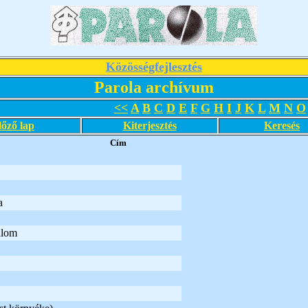
Közösségfejlesztés
Parola archívum
<<
A
B
C
D
E
F
G
H
I
J
K
L
M
N
O
lőző lap
Kiterjesztés
Keresés
Cím
a
alom