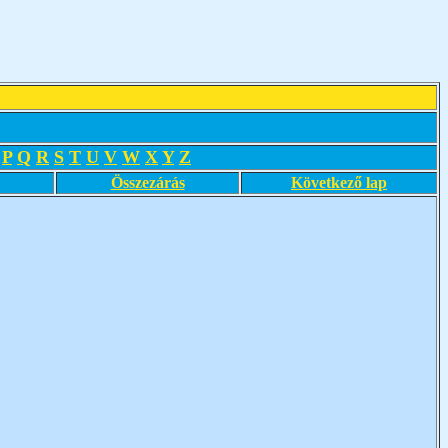
P
Q
R
S
T
U
V
W
X
Y
Z
Összezárás
Következő lap