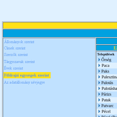
E
Települések
Őrség
Paca
Paks
Palesztin
Palotás
Palotásh
Párizs
Patak
Patvarc
Pécel