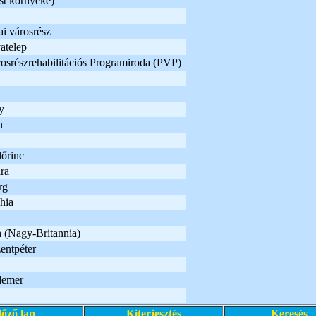
st környéke)
i városrész
atelep
osrészrehabilitációs Programiroda (PVP)
y
n
lőrinc
ra
rg
hia
 (Nagy-Britannia)
entpéter
demer
lőző lap
Kiterjesztés
Keresés