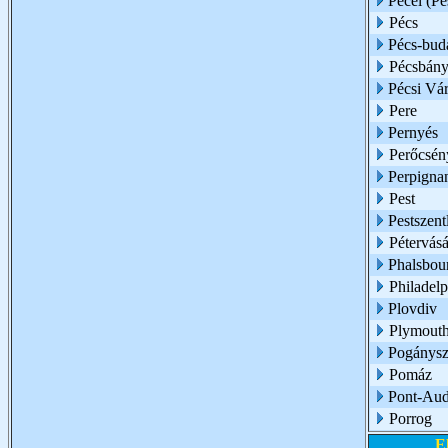
Pécel (Pe
Pécs
Pécs-buda
Pécsbány
Pécsi Vár
Pere
Pernyés
Perőcsén
Perpigna
Pest
Pestszent
Pétervásá
Phalsbou
Philadelp
Plovdiv
Plymouth
Pogánysz
Pomáz
Pont-Au
Porrog
E