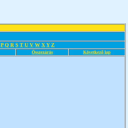
P
Q
R
S
T
U
V
W
X
Y
Z
Összezárás
Következő lap