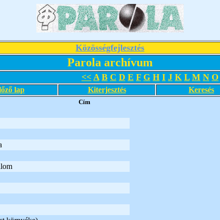
Közösségfejlesztés
Parola archívum
<<
A
B
C
D
E
F
G
H
I
J
K
L
M
N
O
lőző lap
Kiterjesztés
Keresés
Cím
a
alom