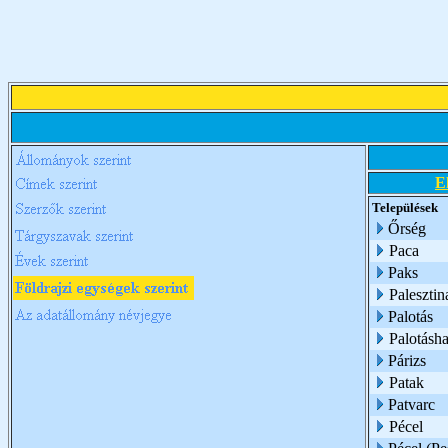
E
Települések
Őrség
Paca
Paks
Palesztin
Palotás
Palotásh
Párizs
Patak
Patvarc
Pécel