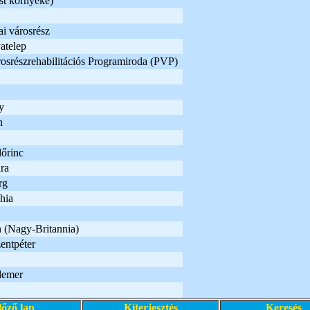
st környéke)
i városrész
atelep
osrészrehabilitációs Programiroda (PVP)
y
n
lőrinc
ra
rg
hia
 (Nagy-Britannia)
entpéter
demer
lőző lap
Kiterjesztés
Keresés