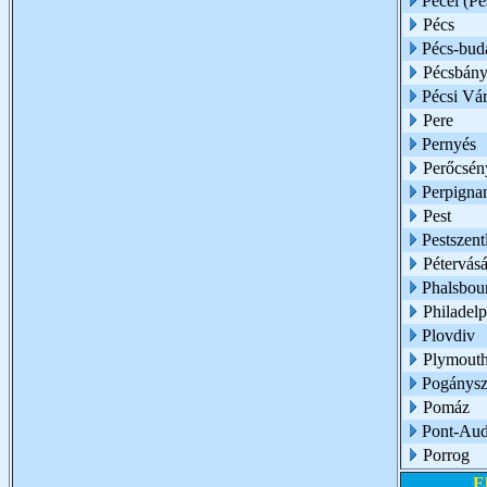
Pécel (Pe
Pécs
Pécs-buda
Pécsbány
Pécsi Vár
Pere
Pernyés
Perőcsén
Perpigna
Pest
Pestszent
Pétervásá
Phalsbou
Philadelp
Plovdiv
Plymouth
Pogánysz
Pomáz
Pont-Au
Porrog
E