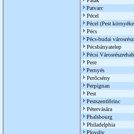
Patak
Patvarc
Pécel
Pécel (Pest környéke
Pécs
Pécs-budai városrész
Pécsbányatelep
Pécsi Városrészrehab
Pere
Pernyés
Perőcsény
Perpignan
Pest
Pestszentlőrinc
Pétervására
Phalsbourg
Philadelphia
Plovdiv