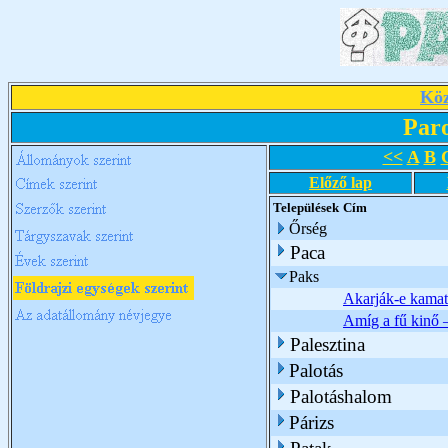
Köz
Par
<<
A
B
Előző lap
Települések
Cím
Őrség
Paca
Paks
Akarják-e kamato
Amíg a fű kinő –
Palesztina
Palotás
Palotáshalom
Párizs