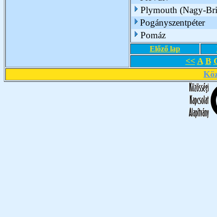
Plymouth (Nagy-Bri
Pogányszentpéter
Pomáz
Előző lap
<<
A
B
Köz