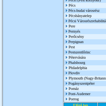
Pécel (Pest környéke)
Pécs
Pécs-budai városrész
Pécsbányatelep
Pécsi Városrészrehabilit
Pere
Pernyés
Perőcsény
Perpignan
Pest
Pestszentlőrinc
Pétervására
Phalsbourg
Philadelphia
Plovdiv
Plymouth (Nagy-Britann
Pogányszentpéter
Pomáz
Pont-Audemer
Porrog
Előző lap