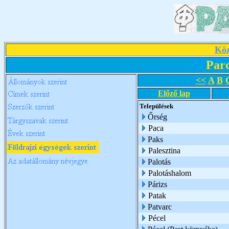
Köz
Par
<<
A
B
Előző lap
Települések
Őrség
Paca
Paks
Palesztina
Palotás
Palotáshalom
Párizs
Patak
Patvarc
Pécel