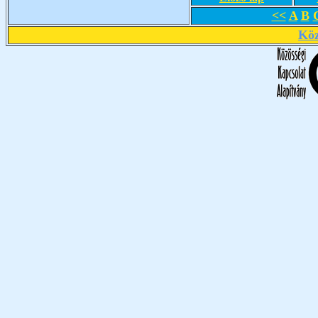
<<
A
B
Köz