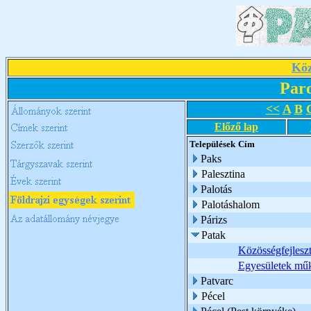
Köz
Par
<<
A
B
Előző lap
Települések
Cím
Paks
Palesztina
Palotás
Palotáshalom
Párizs
Patak
Közösségfejles
Egyesületek műk
Patvarc
Pécel