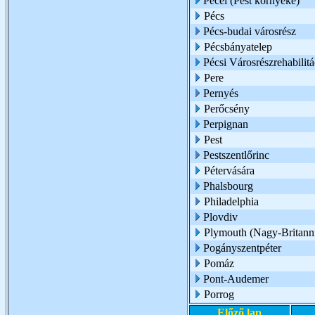
Pécel (Pest környéke)
Pécs
Pécs-budai városrész
Pécsbányatelep
Pécsi Városrészrehabilit
Pere
Pernyés
Perőcsény
Perpignan
Pest
Pestszentlőrinc
Pétervására
Phalsbourg
Philadelphia
Plovdiv
Plymouth (Nagy-Britann
Pogányszentpéter
Pomáz
Pont-Audemer
Porrog
Előző lap