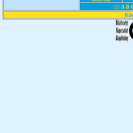
<<
A
B
Köz