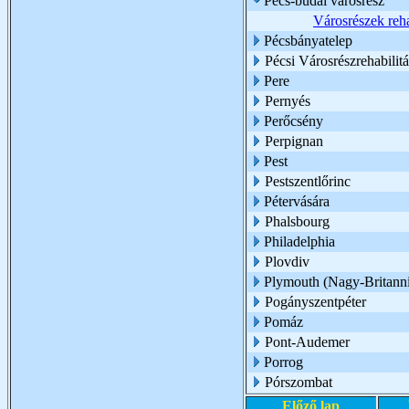
Pécs-budai városrész
Városrészek reha
Pécsbányatelep
Pécsi Városrészrehabili
Pere
Pernyés
Perőcsény
Perpignan
Pest
Pestszentlőrinc
Pétervására
Phalsbourg
Philadelphia
Plovdiv
Plymouth (Nagy-Britann
Pogányszentpéter
Pomáz
Pont-Audemer
Porrog
Pórszombat
Előző lap