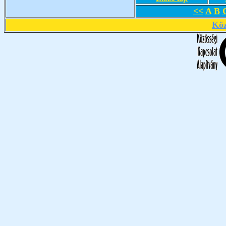
<<
A
B
Köz