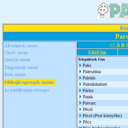
Köz
Par
<<
A
B
Előző lap
Települések
Cím
Paks
Palesztina
Palotás
Palotáshalom
Párizs
Patak
Patvarc
Pécel
Pécel (Pest környéke)
Pécs