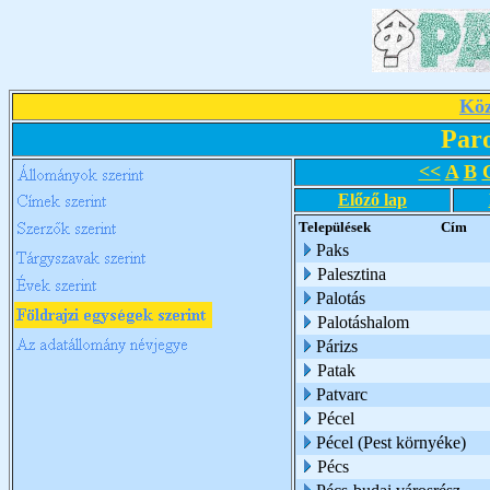
Köz
Par
<<
A
B
Előző lap
Települések
Cím
Paks
Palesztina
Palotás
Palotáshalom
Párizs
Patak
Patvarc
Pécel
Pécel (Pest környéke)
Pécs