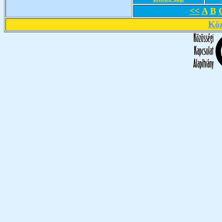
<<
A
B
Köz