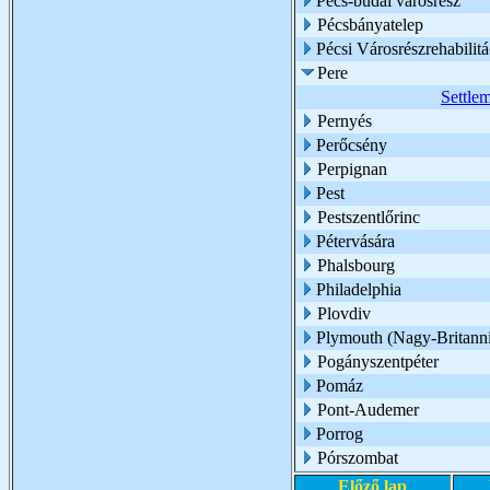
Pécs-budai városrész
Pécsbányatelep
Pécsi Városrészrehabilit
Pere
Settle
Pernyés
Perőcsény
Perpignan
Pest
Pestszentlőrinc
Pétervására
Phalsbourg
Philadelphia
Plovdiv
Plymouth (Nagy-Britann
Pogányszentpéter
Pomáz
Pont-Audemer
Porrog
Pórszombat
Előző lap