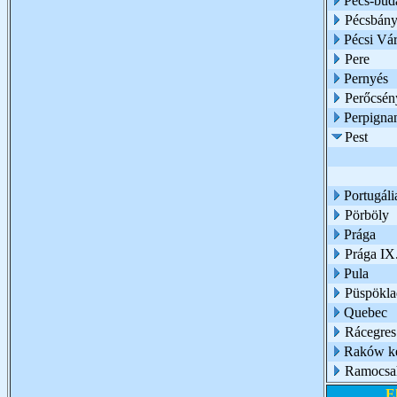
Pécs-buda
Pécsbány
Pécsi Vár
Pere
Pernyés
Perőcsén
Perpigna
Pest
Portugáli
Pörböly
Prága
Prága IX.
Pula
Püspökl
Quebec
Rácegres
Raków ke
Ramocsa
E