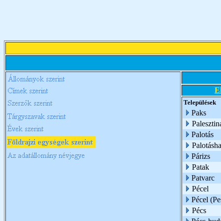
E
Települések
Paks
Palesztin
Palotás
Palotásh
Párizs
Patak
Patvarc
Pécel
Pécel (Pe
Pécs