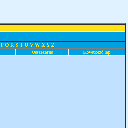
P
Q
R
S
T
U
V
W
X
Y
Z
Összezárás
Következő lap