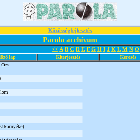
Közösségfejlesztés
Parola archívum
<<
A
B
C
D
E
F
G
H
I
J
K
L
M
N
O
lőző lap
Kiterjesztés
Keresés
Cím
a
alom
st környéke)