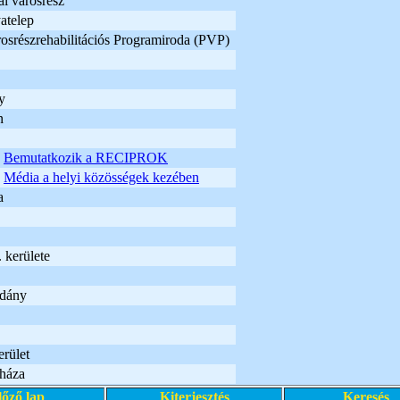
i városrész
atelep
osrészrehabilitációs Programiroda (PVP)
y
n
Bemutatkozik a RECIPROK
Média a helyi közösségek kezében
a
 kerülete
adány
rület
háza
lőző lap
Kiterjesztés
Keresés