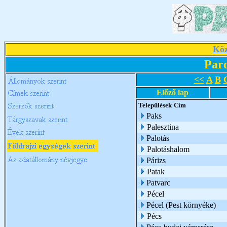
Köz
Par
<<
A
B
Előző lap
Települések
Cím
Paks
Palesztina
Palotás
Palotáshalom
Párizs
Patak
Patvarc
Pécel
Pécel (Pest környéke)
Pécs