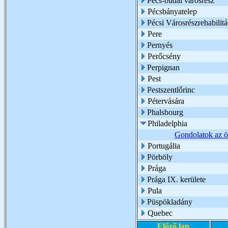
Pécs-budai városrész
Pécsbányatelep
Pécsi Városrészrehabilit
Pere
Pernyés
Perőcsény
Perpignan
Pest
Pestszentlőrinc
Pétervására
Phalsbourg
Philadelphia
Gondolatok az ö
Portugália
Pörböly
Prága
Prága IX. kerülete
Pula
Püspökladány
Quebec
Előző lap