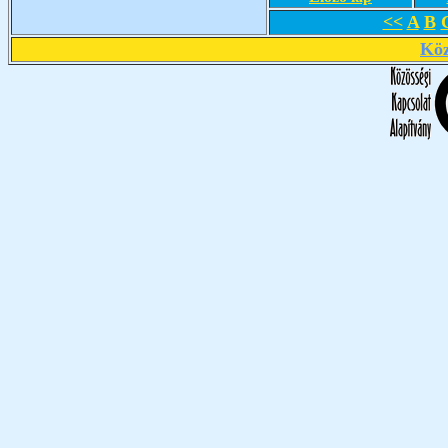
<<
A
B
Köz