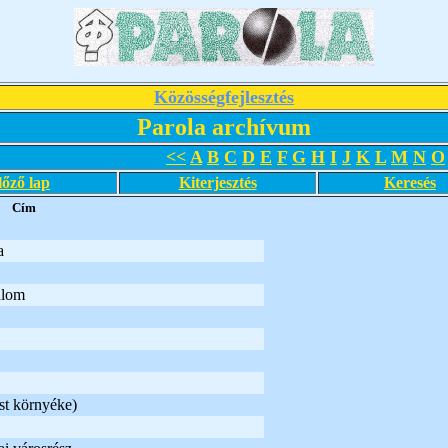
Közösségfejlesztés
Parola archívum
<<
A
B
C
D
E
F
G
H
I
J
K
L
M
N
O
lőző lap
Kiterjesztés
Keresés
Cím
a
alom
st környéke)