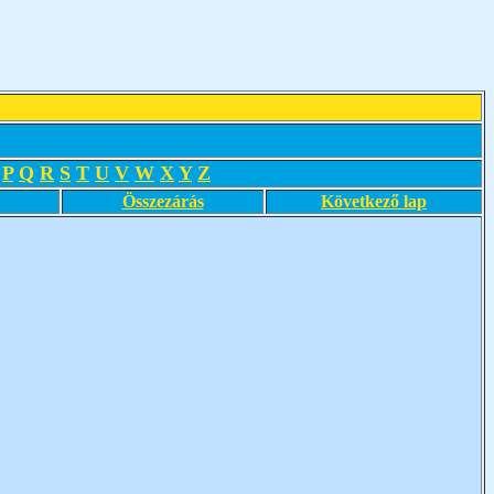
P
Q
R
S
T
U
V
W
X
Y
Z
Összezárás
Következő lap