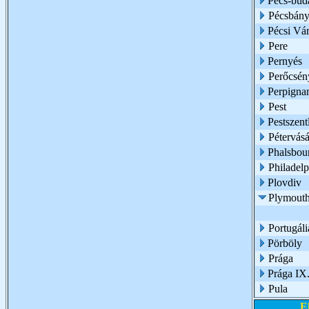
Pécs-buda
Pécsbány
Pécsi Vár
Pere
Pernyés
Perőcsén
Perpigna
Pest
Pestszent
Pétervásá
Phalsbou
Philadelp
Plovdiv
Plymouth
Portugáli
Pörböly
Prága
Prága IX.
Pula
E