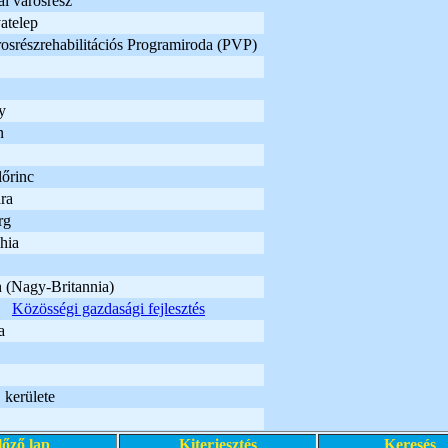
i városrész
atelep
osrészrehabilitációs Programiroda (PVP)
y
n
lőrinc
ra
rg
hia
 (Nagy-Britannia)
Közösségi gazdasági fejlesztés
a
 kerülete
lőző lap
Kiterjesztés
Keresés