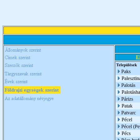
E
Települések
Paks
Palesztin
Palotás
Palotásh
Párizs
Patak
Patvarc
Pécel
Pécel (Pe
Pécs