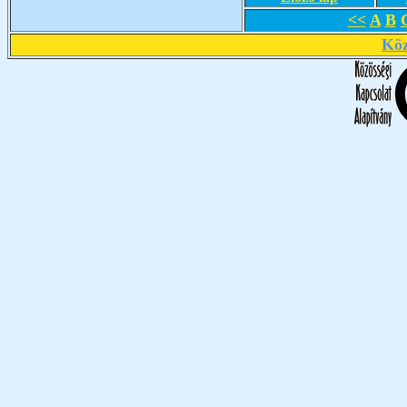
<<
A
B
Köz