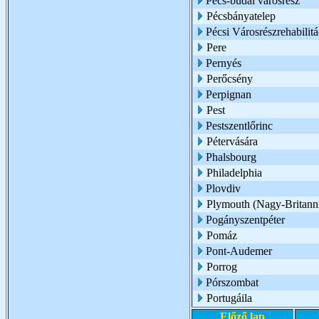
Pécs-budai városrész
Pécsbányatelep
Pécsi Városrészrehabilit
Pere
Pernyés
Perőcsény
Perpignan
Pest
Pestszentlőrinc
Pétervására
Phalsbourg
Philadelphia
Plovdiv
Plymouth (Nagy-Britann
Pogányszentpéter
Pomáz
Pont-Audemer
Porrog
Pórszombat
Portugáila
Előző lap