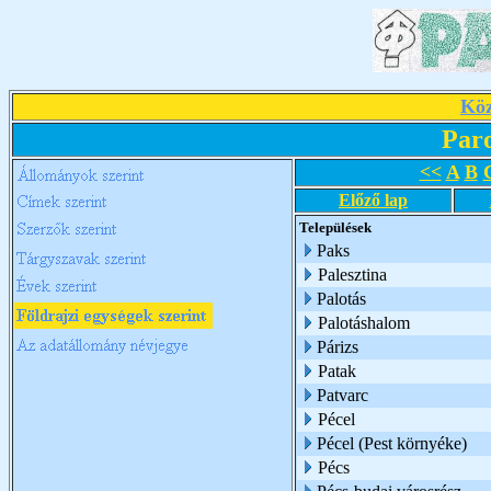
Köz
Par
<<
A
B
Előző lap
Települések
Paks
Palesztina
Palotás
Palotáshalom
Párizs
Patak
Patvarc
Pécel
Pécel (Pest környéke)
Pécs