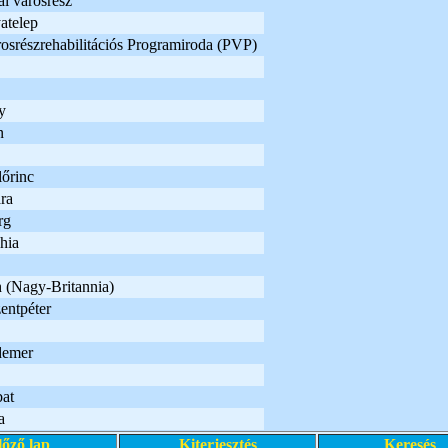
i városrész
atelep
osrészrehabilitációs Programiroda (PVP)
y
n
lőrinc
ra
rg
hia
 (Nagy-Britannia)
entpéter
demer
at
a
lőző lap
Kiterjesztés
Keresés