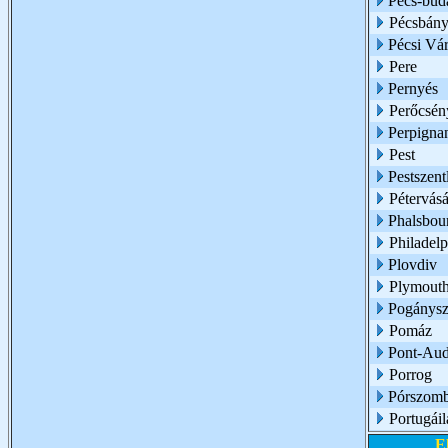
Pécs-buda
Pécsbány
Pécsi Vár
Pere
Pernyés
Perőcsén
Perpigna
Pest
Pestszent
Pétervásá
Phalsbou
Philadelp
Plovdiv
Plymouth
Pogánysz
Pomáz
Pont-Au
Porrog
Pórszomb
Portugáil
E