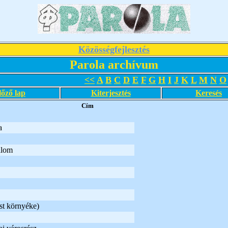
Közösségfejlesztés
Parola archívum
<<
A
B
C
D
E
F
G
H
I
J
K
L
M
N
O
lőző lap
Kiterjesztés
Keresés
Cím
a
alom
st környéke)