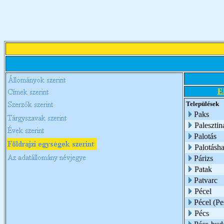
E
Települések
Paks
Palesztin
Palotás
Palotásh
Párizs
Patak
Patvarc
Pécel
Pécel (Pe
Pécs