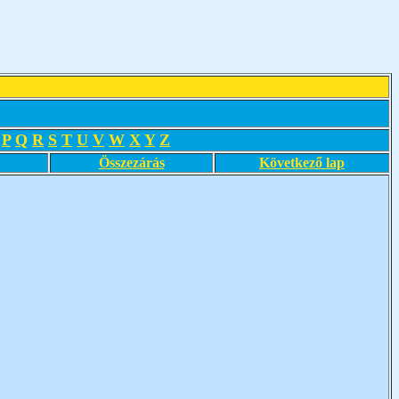
P
Q
R
S
T
U
V
W
X
Y
Z
Összezárás
Következő lap