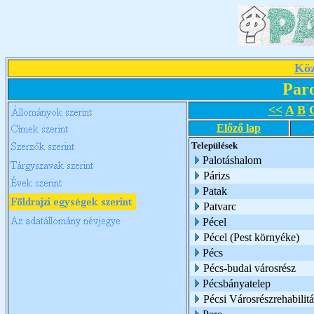
Köz
Par
<<
A
B
Előző lap
Települések
Palotáshalom
Párizs
Patak
Patvarc
Pécel
Pécel (Pest környéke)
Pécs
Pécs-budai városrész
Pécsbányatelep
Pécsi Városrészrehabili