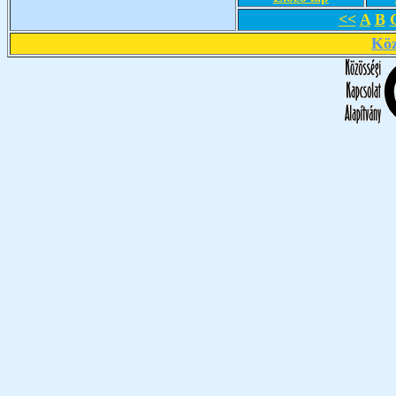
<<
A
B
Köz