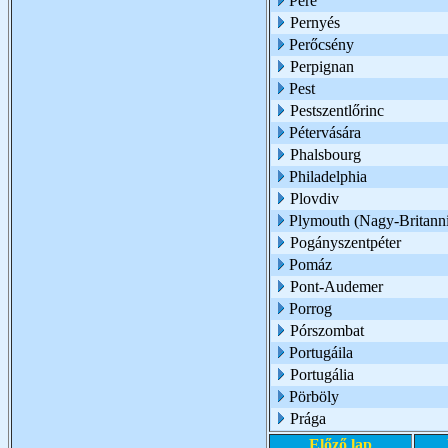
Pere
Pernyés
Perőcsény
Perpignan
Pest
Pestszentlőrinc
Pétervására
Phalsbourg
Philadelphia
Plovdiv
Plymouth (Nagy-Britann
Pogányszentpéter
Pomáz
Pont-Audemer
Porrog
Pórszombat
Portugáila
Portugália
Pörböly
Prága
Előző lap