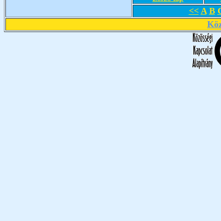
<<
A
B
Köz