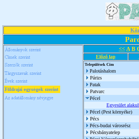
Köz
Par
<<
A
B
Előző lap
Települések
Cím
Palotáshalom
Párizs
Patak
Patvarc
Pécel
Egyesület alakul
Pécel (Pest környéke)
Pécs
Pécs-budai városrész
Pécsbányatelep