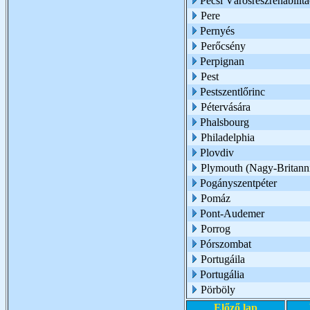
Pécsi Városrészrehabilit
Pere
Pernyés
Perőcsény
Perpignan
Pest
Pestszentlőrinc
Pétervására
Phalsbourg
Philadelphia
Plovdiv
Plymouth (Nagy-Britann
Pogányszentpéter
Pomáz
Pont-Audemer
Porrog
Pórszombat
Portugáila
Portugália
Pörböly
Előző lap