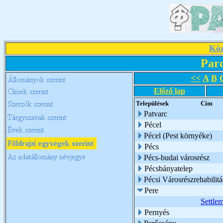
Köz
Par
<<
A
B
Előző lap
Települések
Cím
Patvarc
Pécel
Pécel (Pest környéke)
Pécs
Pécs-budai városrész
Pécsbányatelep
Pécsi Városrészrehabilit
Pere
Settle
Pernyés