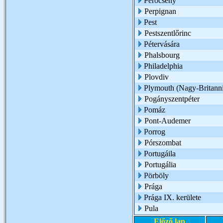
Perőcsény
Perpignan
Pest
Pestszentlőrinc
Pétervására
Phalsbourg
Philadelphia
Plovdiv
Plymouth (Nagy-Britann
Pogányszentpéter
Pomáz
Pont-Audemer
Porrog
Pórszombat
Portugáila
Portugália
Pörböly
Prága
Prága IX. kerülete
Pula
Előző lap