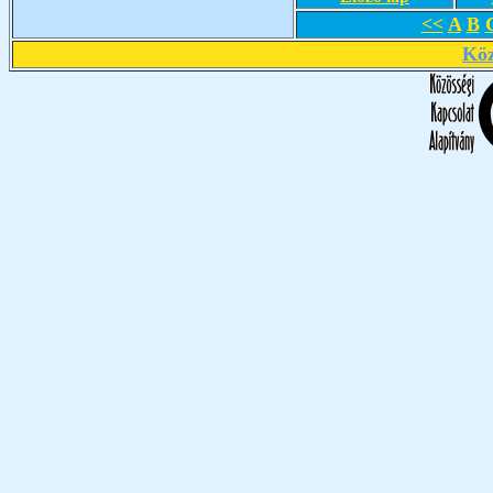
<<
A
B
Köz