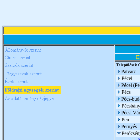
E
Települések
Patvarc
Pécel
Pécel (Pe
Pécs
Pécs-buda
Pécsbány
Pécsi Vár
Pere
Pernyés
Perőcsén