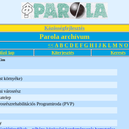
Közösségfejlesztés
Parola archívum
<<
A
B
C
D
E
F
G
H
I
J
K
L
M
N
O
lőző lap
Kiterjesztés
Keresés
Cím
st környéke)
i városrész
atelep
osrészrehabilitációs Programiroda (PVP)
y