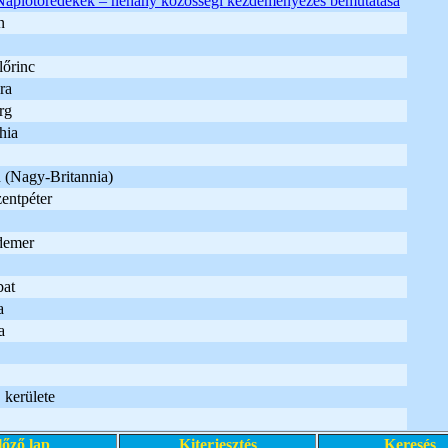
Naplótöredékek – néhány közösségi kezdeményezés bemutatása
n
lőrinc
ra
rg
hia
 (Nagy-Britannia)
entpéter
demer
bat
a
a
 kerülete
lőző lap
Kiterjesztés
Keresés