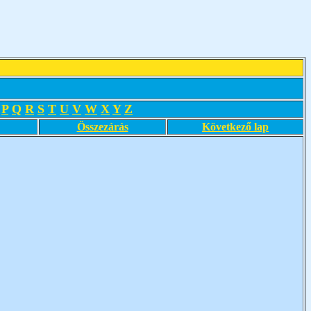
P
Q
R
S
T
U
V
W
X
Y
Z
Összezárás
Következő lap