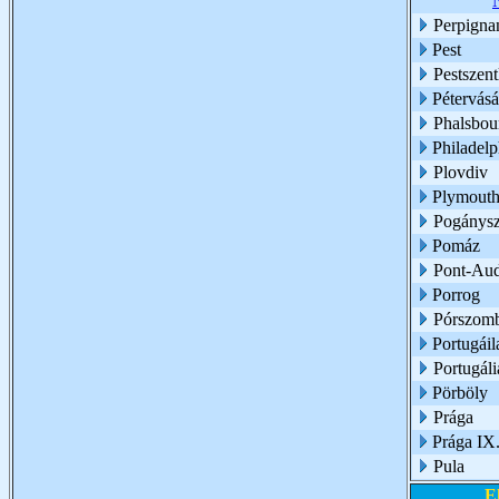
Perpigna
Pest
Pestszent
Pétervásá
Phalsbou
Philadelp
Plovdiv
Plymouth
Pogánysz
Pomáz
Pont-Au
Porrog
Pórszom
Portugáil
Portugáli
Pörböly
Prága
Prága IX.
Pula
E